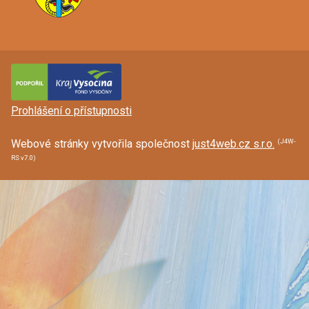
Prohlášení o přístupnosti
(J4W-
Webové stránky vytvořila společnost
just4web.cz s.r.o.
RS v7.0)