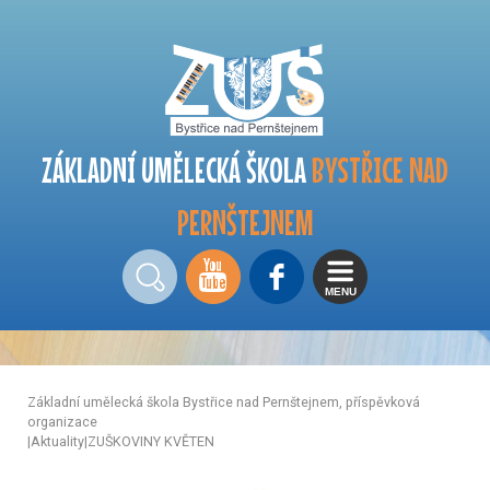
ZÁKLADNÍ UMĚLECKÁ ŠKOLA
BYSTŘICE NAD
PERNŠTEJNEM
MENU
Základní umělecká škola Bystřice nad Pernštejnem, příspěvková
organizace
|
Aktuality
|
ZUŠKOVINY KVĚTEN