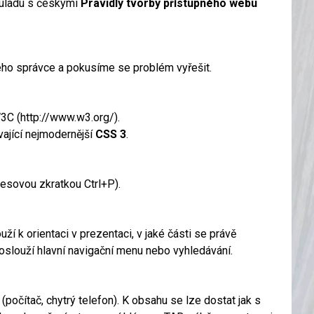
ouladu s českými
Pravidly tvorby přístupného webu
kého správce a pokusíme se problém vyřešit.
C (http://www.w3.org/).
ající nejmodernější
CSS 3
.
esovou zkratkou Ctrl+P).
í k orientaci v prezentaci, v jaké části se právě
 poslouží hlavní navigační menu nebo vyhledávání.
očítač, chytrý telefon). K obsahu se lze dostat jak s