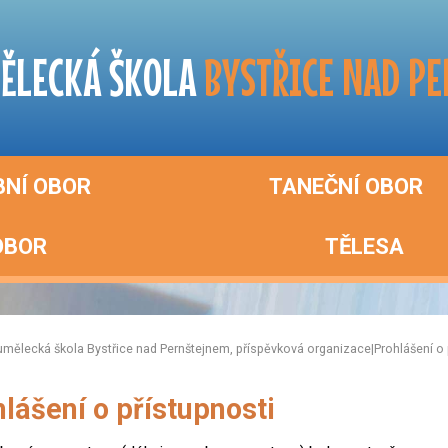
ĚLECKÁ ŠKOLA
BYSTŘICE NAD P
BNÍ OBOR
TANEČNÍ OBOR
OBOR
TĚLESA
umělecká škola Bystřice nad Pernštejnem, příspěvková organizace
|
Prohlášení o 
lášení o přístupnosti