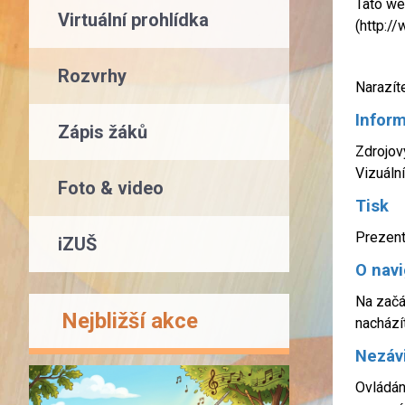
Tato we
Virtuální prohlídka
(http://
Rozvrhy
Narazít
Inform
Zápis žáků
Zdrojov
Vizuáln
Foto & video
Tisk
Prezent
iZUŠ
O navi
Na začá
Nejbližší akce
nachází
Nezávi
Ovládán