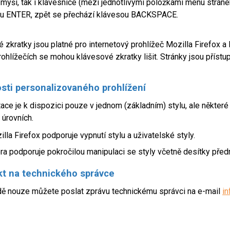
myši, tak i klávesnice (mezi jednotlivými položkami menu stráne
u ENTER, zpět se přechází klávesou BACKSPACE.
 zkratky jsou platné pro internetový prohlížeč Mozilla Firefox 
rohlížečích se mohou klávesové zkratky lišit. Stránky jsou přístu
ti personalizovaného prohlížení
ace je k dispozici pouze v jednom (základním) stylu, ale některé
 úrovních.
lla Firefox podporuje vypnutí stylu a uživatelské styly.
ra podporuje pokročilou manipulaci se styly včetně desítky před
kt na technického správce
dě nouze můžete poslat zprávu technickému správci na e-mail
i