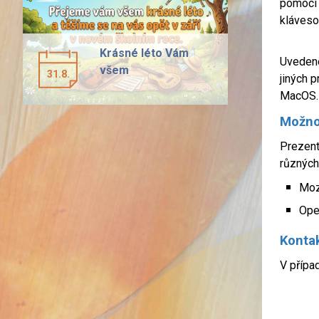
pomocí 
kláveso
Krásné léto Vám
Uvedené
všem
31.8.
jiných p
MacOS.
Možnos
Prezent
různých
Mozi
Ope
Konta
V přípa