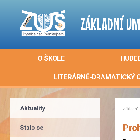
ZÁKLADNÍ UM
O ŠKOLE
HUDE
LITERÁRNĚ-DRAMATICKÝ 
Aktuality
Základní 
Proh
Stalo se