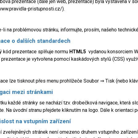
bová prezentace (dále jen web, prezentace) byla vystavěna v s
www.pravidla-pristupnosti.cz/).
e-li na problémovou stránku, informujte, prosím, našeho technic
ace o dalších standardech
ý kód prezentace splňuje normu
HTML5
vydanou konsorciem W3
í prezentace je vytvořena pomocí kaskádových stylů (CSS) využív
ace lze tisknout přes menu prohlížeče Soubor ⇒ Tisk (nebo kláv
gaci mezi stránkami
tku každé stránky se nachází tzv. drobečková navigace, která slouž
te. Na úvodní stranu přejdete kliknutím na logo. Dále k orientaci
slost na vstupním zařízení
í zveřejněných stránek není omezeno druhem vstupního zařízení (p