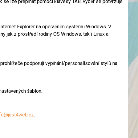
k se lze přepínat pomocí klávesy TAB, výběr se potvrzuje
a Internet Explorer na operačním systému Windows. V
pny jak z prostředí rodiny OS Windows, tak i Linux a
 prohlížeče podporují vypínání/personalisování stylů na
nastavených šablon.
nfo@just4web.cz
.