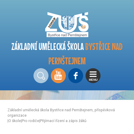
ZÁKLADNÍ UMĚLECKÁ ŠKOLA
BYSTŘICE NAD
PERNŠTEJNEM
MENU
Základní umělecká škola Bystřice nad Pernštejnem, příspěvková
organizace
|
O škole
|
Pro rodiče
|
Přijímací řízení a zápis žáků