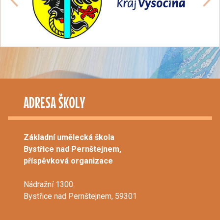
ADRESA ŠKOLY
Základní umělecká škola
Bystřice nad Pernštejnem,
příspěvková organizace
Nádražní 1300
Bystřice nad Pernštejnem, 59301