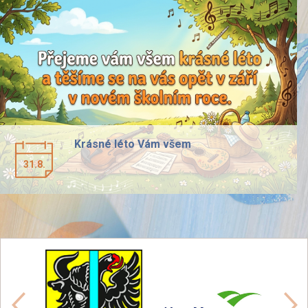
Krásné léto Vám všem
31.8.
předchozí