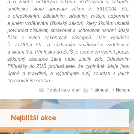
a o změně některých zákonů. Vzdělávání v základní
umělecké škole upravuje zákon č. 561/2004 Sb.,
o předškolním, základním, středním, vyšším odborném
a jiném vzdělávání (školský zákon), který školám ukládá
povinnost získávat, spravovat a uchovávat osobní údaje
žáků a jejich zákonných zástupců. Dále vyhláška
č. 71/2005 Sb., o základním uměleckém vzdělávání
a školní řád. Přihlášku do ZUŠ je oprávněn vyplnit pouze
zákonný zástupce žáka nebo zletilý žák. Odesláním
Přihlášky do ZUŠ prohlašujete, že vyplněné údaje jsou
úplné a pravdivé, a vyjadřujete svůj souhlas s jejich
zpracováním školou.
Poslat na e-mail
Tisknout
↑ Nahoru
Nejbližší akce