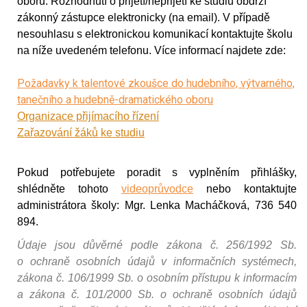
oborů. Rozhodnutí o přijetí/nepřijetí ke studiu obdrží
zákonný zástupce elektronicky
(na email). V případě
nesouhlasu s elektronickou komunikací kontaktujte školu
na níže uvedeném telefonu. Více informací najdete zde:
Požadavky k talentové zkoušce do hudebního, výtvarného,
tanečního a hudebně-dramatického oboru
Organizace přijímacího řízení
Zařazování žáků
ke studiu
Pokud potřebujete poradit s vyplněním přihlášky,
shlédněte tohoto
videoprůvodce
nebo kontaktujte
administrátora školy: Mgr. Lenka Macháčková, 736 540
894.
Údaje jsou důvěrné podle zákona č. 256/1992 Sb.
o ochraně osobních údajů v informačních systémech,
zákona č. 106/1999 Sb. o osobním přístupu k informacím
a zákona č. 101/2000 Sb. o ochraně osobních údajů