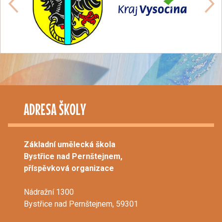
ADRESA ŠKOLY
Základní umělecká škola
Bystřice nad Pernštejnem,
příspěvková organizace
Nádražní 1300
Bystřice nad Pernštejnem, 59301