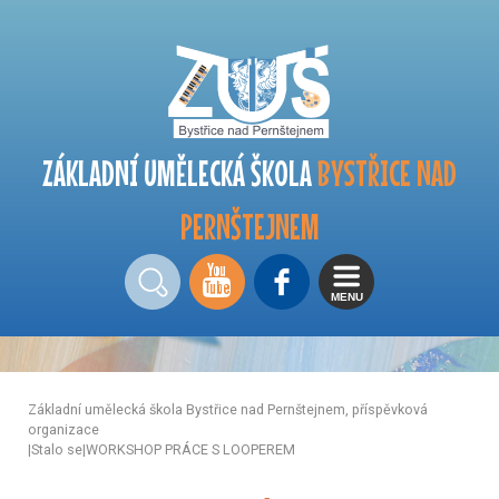
ZÁKLADNÍ UMĚLECKÁ ŠKOLA
BYSTŘICE NAD
PERNŠTEJNEM
MENU
Základní umělecká škola Bystřice nad Pernštejnem, příspěvková
organizace
|
Stalo se
|
WORKSHOP PRÁCE S LOOPEREM