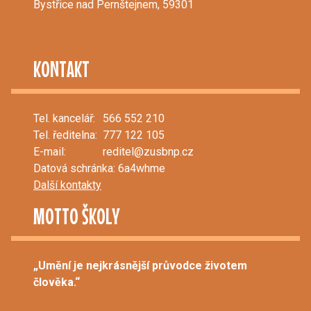
Bystřice nad Pernštejnem, 59301
KONTAKT
Tel. kancelář:
566 552 210
Tel. ředitelna:
777 122 105
E-mail:
reditel@zusbnp.cz
Datová schránka: 6a4whme
Další kontakty
MOTTO ŠKOLY
„Umění je nejkrásnější průvodce životem
člověka.“