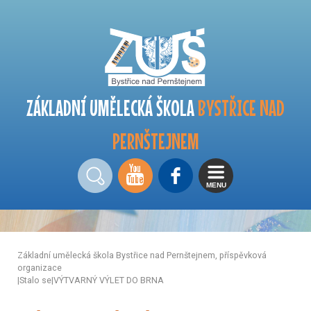
ZÁKLADNÍ UMĚLECKÁ ŠKOLA
BYSTŘICE NAD
PERNŠTEJNEM
MENU
Základní umělecká škola Bystřice nad Pernštejnem, příspěvková
organizace
|
Stalo se
|
VÝTVARNÝ VÝLET DO BRNA