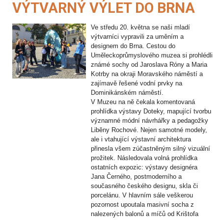
VÝTVARNÝ VÝLET DO BRNA
Ve středu 20. května se naši mladí
výtvarníci vypravili za uměním a
designem do Brna. Cestou do
Uměleckoprůmyslového muzea si prohlédli
známé sochy od Jaroslava Róny a Maria
Kotrby na okraji Moravského náměstí a
zajímavě řešené vodní prvky na
Dominikánském náměstí.
V Muzeu na ně čekala komentovaná
prohlídka výstavy Doteky, mapující tvorbu
významné módní návrhářky a pedagožky
Liběny Rochové. Nejen samotné modely,
ale i vtahující výstavní architektura
přinesla všem zúčastněným silný vizuální
prožitek. Následovala volná prohlídka
ostatních expozic: výstavy designéra
Jana Černého, postmoderního a
současného českého designu, skla či
porcelánu. V hlavním sále veškerou
pozornost upoutala masivní socha z
nalezených balonů a míčů od Krištofa