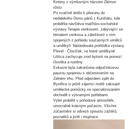
Kintery s výmluvným názvem
Démon
růstu
.
Po svačině došlo k přesunu do
nedalekého Domu pánů z Kunštátu, kde
proběhla návštěva malířsko-sochařské
výstavy Terapie venkovem, zabývající se
tématem venkova a záležitostí s ním
spojených z pohledu současných umělců
a umělkyň. Následovala prohlídka výstavy
Plevel - Človíček, ve které umělkyně
Lištica zachycuje zrod bytosti na pomezí
člověka a rostliny.
Exkurze byla zakončena odpočinkovou
pauzou spojenou s občerstvením na
Zelném trhu. Před odjezdem zpět do
Bystřice si ještě zájemci mohli zakoupit
umělecké pomůcky ve specializovaném
obchodě s výtvarnými potřebami.
Výlet proběhl v pohodové atmosféře,
umocněné krásným počasím. Všichni
zúčastnění si odvezli spoustu zážitků,
poznatků a jistě i inspirace.