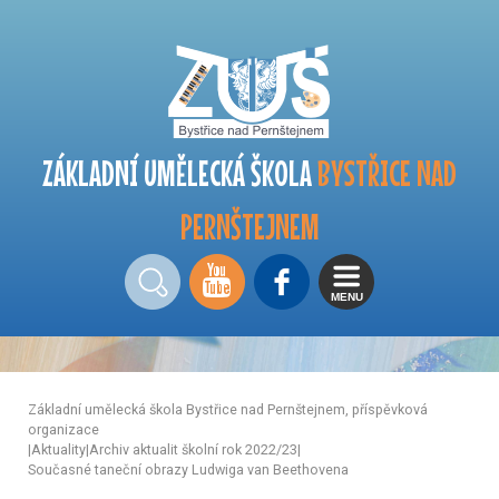
ZÁKLADNÍ UMĚLECKÁ ŠKOLA
BYSTŘICE NAD
PERNŠTEJNEM
MENU
Základní umělecká škola Bystřice nad Pernštejnem, příspěvková
organizace
|
Aktuality
|
Archiv aktualit školní rok 2022/23
|
Současné taneční obrazy Ludwiga van Beethovena