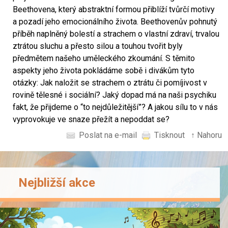
Beethovena, který abstraktní formou přiblíží tvůrčí motivy
a pozadí jeho emocionálního života. Beethovenův pohnutý
příběh naplněný bolestí a strachem o vlastní zdraví, trvalou
ztrátou sluchu a přesto silou a touhou tvořit byly
předmětem našeho uměleckého zkoumání. S těmito
aspekty jeho života pokládáme sobě i divákům tyto
otázky: Jak naložit se strachem o ztrátu či pomíjivost v
rovině tělesné i sociální? Jaký dopad má na naši psychiku
fakt, že přijdeme o “to nejdůležitější”? A jakou sílu to v nás
vyprovokuje ve snaze přežít a nepoddat se?
Poslat na e-mail
Tisknout
↑ Nahoru
Nejbližší akce