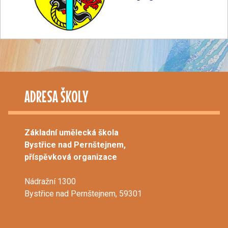
ADRESA ŠKOLY
Základní umělecká škola
Bystřice nad Pernštejnem,
příspěvková organizace
Nádražní 1300
Bystřice nad Pernštejnem, 59301