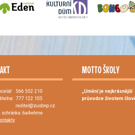
AKT
MOTTO ŠKOLY
ncelář:
566 552 210
„Umění je nejkrásnější
ditelna:
777 122 105
průvodce životem člově
reditel@zusbnp.cz
 schránka: 6a4whme
kontakty