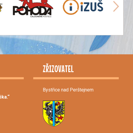
ZŘIZOVATEL
Bystřice nad Perštejnem
ka.“