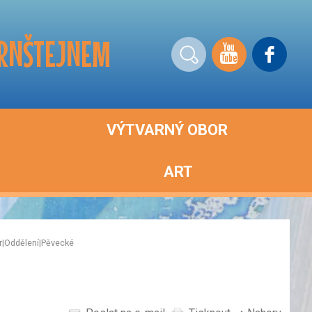
ERNŠTEJNEM
VÝTVARNÝ OBOR
ART
r
|
Oddělení
|
Pěvecké