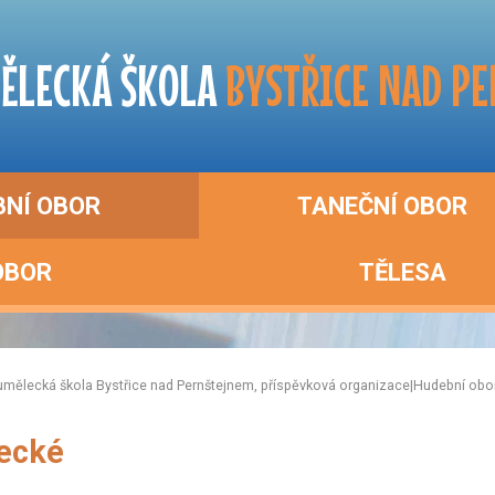
ĚLECKÁ ŠKOLA
BYSTŘICE NAD P
BNÍ OBOR
TANEČNÍ OBOR
OBOR
TĚLESA
umělecká škola Bystřice nad Pernštejnem, příspěvková organizace
|
Hudební obo
ecké