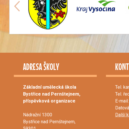
ADRESA ŠKOLY
KONT
Základní umělecká škola
Tel. ka
Bystřice nad Pernštejnem,
Tel. ře
příspěvková organizace
E-mail:
Datová
Nádražní 1300
Další 
Bystřice nad Pernštejnem,
59301