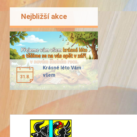
Nejbližší akce
Krásné léto Vám
všem
31.8.
předchozí