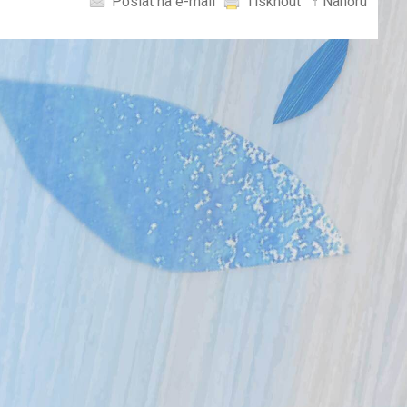
Poslat na e-mail
Tisknout
↑ Nahoru