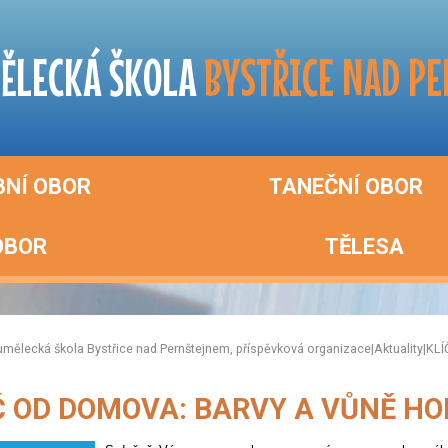
ĚLECKÁ ŠKOLA
BYSTŘICE NAD P
BNÍ OBOR
TANEČNÍ OBOR
OBOR
TĚLESA
umělecká škola Bystřice nad Pernštejnem, příspěvková organizace
|
Aktuality
|
KLÍ
Č OD DOMOVA: BARVY A VŮNĚ H