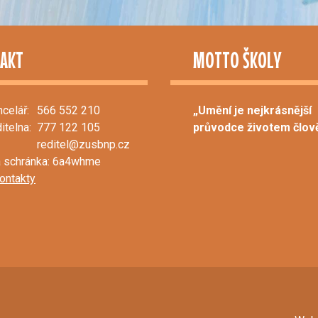
AKT
MOTTO ŠKOLY
ncelář:
566 552 210
„Umění je nejkrásnější
ditelna:
777 122 105
průvodce životem člově
reditel@zusbnp.cz
 schránka: 6a4whme
kontakty