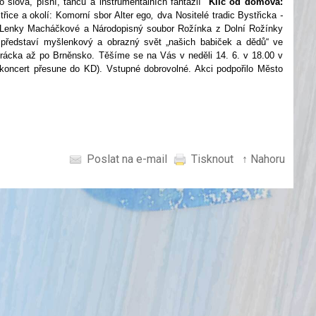
ova, písní, tanců a instrumentálních fantazií "
Klíč od domova:
třice a okolí: Komorní sbor Alter ego
,
dva Nositelé tradic Bystřicka
-
 Lenky Macháčkové a Národopisný soubor Rožínka
z Dolní Rožínky
ředstaví myšlenkový a obrazný svět „našich babiček a dědů“ ve
orácka až po Brněnsko. Těšíme se na Vás v neděli 14. 6. v 18.00 v
 koncert přesune do KD). Vstupné dobrovolné. Akci podpořilo Město
Poslat na e-mail
Tisknout
↑ Nahoru