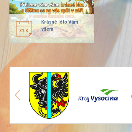
Krásné léto Vám
všem
31.8.
předchozí