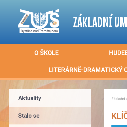
ZÁKLADNÍ UM
O ŠKOLE
HUDE
LITERÁRNĚ-DRAMATICKÝ 
Aktuality
Základní 
KLÍ
Stalo se