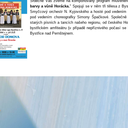
Srdečně Vás zveme na komponovaný program mluveného sl
barvy a vůně Horácka.
" Spojují se v něm tři tělesa z Bys
Smyčcový orchestr N. Kyjovského a hosté pod vedením
pod vedením choreografky Simony Špačkové. Společně p
starých písních a tancích našeho regionu, od českého H
bystřickém amfiteátru (v případě nepříznivého počasí se
Bystřice nad Pernštejnem.