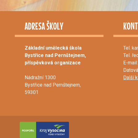
ADRESA ŠKOLY
KONT
Základní umělecká škola
Tel. ka
Bystřice nad Pernštejnem,
Tel. ře
příspěvková organizace
E-mail:
Datová
Nádražní 1300
Další 
Bystřice nad Pernštejnem,
59301