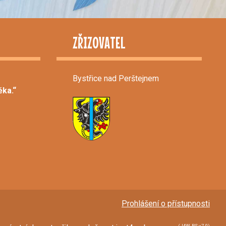
ZŘIZOVATEL
Bystřice nad Perštejnem
ka.“
Prohlášení o přístupnosti
(J4W-RS v7.0)